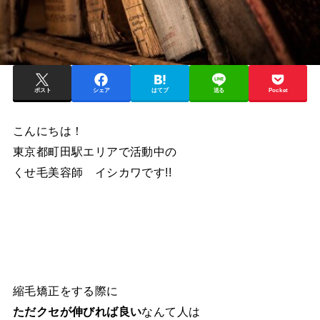
ポスト
シェア
はてブ
送る
Pocket
こんにちは！
東京都町田駅エリアで活動中の
くせ毛美容師 イシカワです!!
縮毛矯正をする際に
ただクセが伸びれば良い
なんて人は