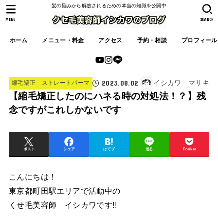
髪の悩みから解放されるための本当の知識を公開中
MENU
SEARCH
ホーム
メニュー・料金
アクセス
予約・相談
プロフィール
2023.08.02
イシカワ マサキ
縮毛矯正 ストレートパーマ
【縮毛矯正したのにハネる時の対処法！？】残
念ですがこれしかないです
ポスト
シェア
はてブ
送る
Pocket
こんにちは！
東京都町田駅エリアで活動中の
くせ毛美容師 イシカワです!!