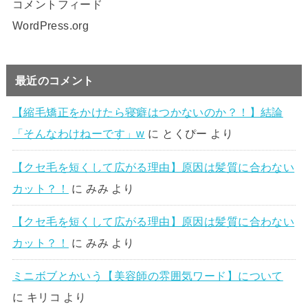
コメントフィード
WordPress.org
最近のコメント
【縮毛矯正をかけたら寝癖はつかないのか？！】結論
「そんなわけねーです」w
に
とくぴー
より
【クセ毛を短くして広がる理由】原因は髪質に合わない
カット？！
に
みみ
より
【クセ毛を短くして広がる理由】原因は髪質に合わない
カット？！
に
みみ
より
ミニボブとかいう【美容師の雰囲気ワード】について
に
キリコ
より