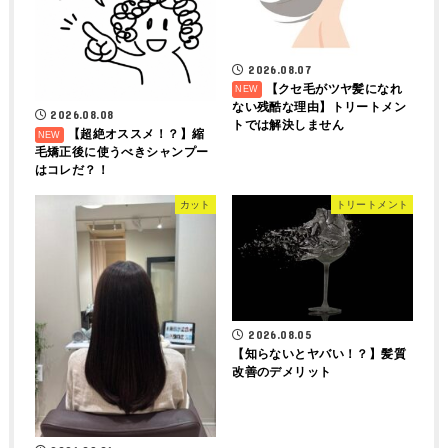
2026.08.07
【クセ毛がツヤ髪になれ
ない残酷な理由】トリートメン
2026.08.08
トでは解決しません
【超絶オススメ！？】縮
毛矯正後に使うべきシャンプー
はコレだ？！
カット
トリートメント
2026.08.05
【知らないとヤバい！？】髪質
改善のデメリット