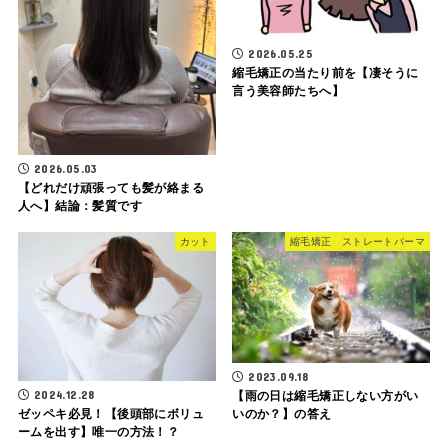
2026.05.25
縮毛矯正の当たり前を【凄そうに
言う美容師たちへ】
2026.05.03
【どれだけ頑張っても髪が絡まる
人へ】結論：髪質です
カット
縮毛矯正 ストレートパーマ
2023.09.18
2024.12.28
【雨の日は縮毛矯正しない方がい
ゼッペキ必見！【後頭部にボリュ
いのか？】の答え
ームを出す】唯一の方法！？