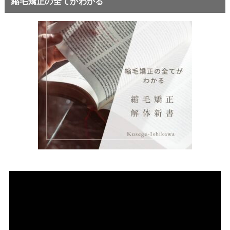
縮毛矯正の全てがわかる
動
画
プ
レ