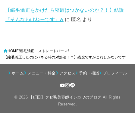
【縮毛矯正をかけたら寝癖はつかないのか？！】結論
「そんなわけねーです」w
に
匿名
より
HOME
縮毛矯正 ストレートパーマ
【縮毛矯正したのにハネる時の対処法！？】残念ですがこれしかないです
ホーム
メニュー・料金
アクセス
予約・相談
プロフィール
© 2026
【町田】クセ毛美容師イシカワのブログ
All Rights
Reserved.