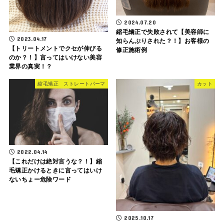
2024.07.20
縮毛矯正で失敗されて【美容師に
2023.04.17
知らんぷりされた？！】お客様の
【トリートメントでクセが伸びる
修正施術例
のか？！】言ってはいけない美容
業界の真実！？
縮毛矯正 ストレートパーマ
カット
2022.04.14
【これだけは絶対言うな？！】縮
毛矯正かけるときに言ってはいけ
ないちょー危険ワード
2025.10.17