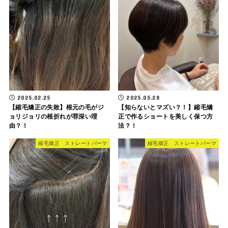
2025.02.25
2025.05.28
【縮毛矯正の失敗】根元の毛がジ
【知らないとマズい？！】縮毛矯
ョリジョリの根折れが罪深い理
正で作るショートを美しく保つ方
由？！
法？！
縮毛矯正 ストレートパーマ
縮毛矯正 ストレートパーマ