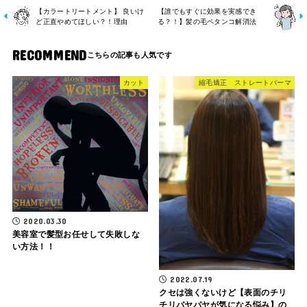
【カラートリートメント】 良いけ
【誰でもすぐに効果を実感でき
ど正直やめてほしい？！理由
る？！】髪の毛ペタンコ解消法
RECOMMEND
カット
縮毛矯正 ストレートパーマ
2020.03.30
美容室で髪型お任せして失敗しな
い方法！！
2022.07.19
クセは強くないけど【表面のチリ
チリパヤパヤが気になる悩み】の