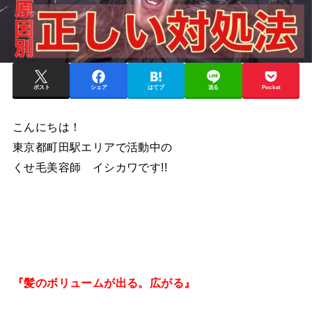
ポスト
シェア
はてブ
送る
Pocket
こんにちは！
東京都町田駅エリアで活動中の
くせ毛美容師 イシカワです!!
『髪のボリュームが出る。広がる』