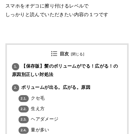
スマホをオデコに擦り付けるレベルで
しっかりと読んでいただきたい内容の１つです
目次
[
閉じる
]
【保存版】髪のボリュームがでる！広がる！の
1.
原因別正しい対処法
ボリュームが出る。広がる。原因
2.
クセ毛
2.1.
生え方
2.2.
ヘアダメージ
2.3.
量が多い
2.4.