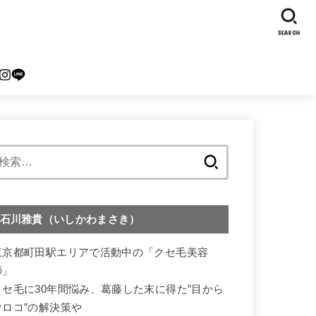
SEARCH
検
索:
石川雅貴（いしかわまさき）
東京都町田駅エリアで活動中の「クセ毛美容
師」
クセ毛に30年間悩み、葛藤した末に得た”目から
ウロコ”の解決策や