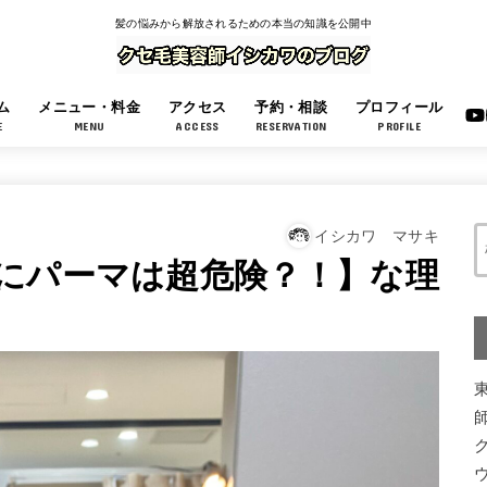
髪の悩みから解放されるための本当の知識を公開中
ム
メニュー・料金
アクセス
予約・相談
プロフィール
E
MENU
ACCESS
RESERVATION
PROFILE
イシカワ マサキ
にパーマは超危険？！】な理