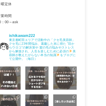
月曜定休
営業時間
0：00～ask
ishikawam222
東京都町田エリアで活動中の「クセ毛美容師」
クセ毛に23年間悩み、葛藤した末に得た
”目か
らウロコ”の解決策や
髪の毛の悩みやストレス
から解放され、人生を楽しむために必須の
美
容師が教えたがらない本当の知識
をブログに
て公開中。（毎日）