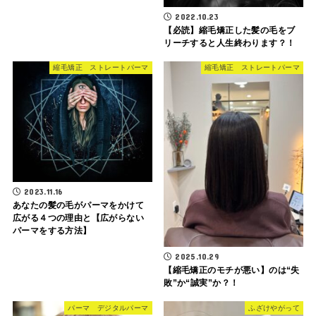
2022.10.23
【必読】縮毛矯正した髪の毛をブ
リーチすると人生終わります？！
縮毛矯正 ストレートパーマ
縮毛矯正 ストレートパーマ
2023.11.16
あなたの髪の毛がパーマをかけて
広がる４つの理由と【広がらない
パーマをする方法】
2025.10.29
【縮毛矯正のモチが悪い】のは“失
敗”か“誠実”か？！
パーマ デジタルパーマ
ふざけやがって