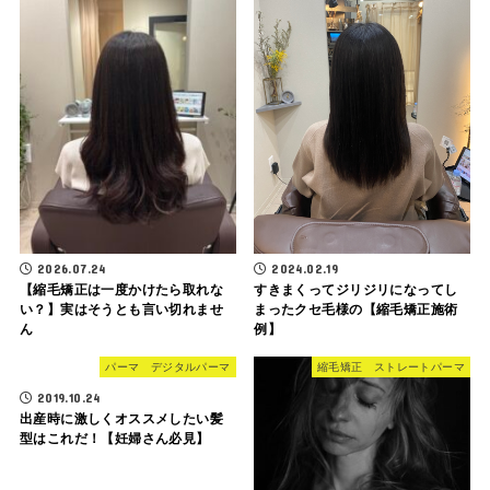
2026.07.24
2024.02.19
【縮毛矯正は一度かけたら取れな
すきまくってジリジリになってし
い？】実はそうとも言い切れませ
まったクセ毛様の【縮毛矯正施術
ん
例】
パーマ デジタルパーマ
縮毛矯正 ストレートパーマ
2019.10.24
出産時に激しくオススメしたい髪
型はこれだ！【妊婦さん必見】