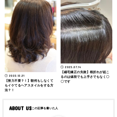
2025.07.14
【縮毛矯正の失敗】根折れが起こ
2022.12.21
るのは値段でも上手さでもなく〇
【努力不要？！】朝何もしなくて
〇です
もイケてるヘアスタイルをする方
法？！
ABOUT US