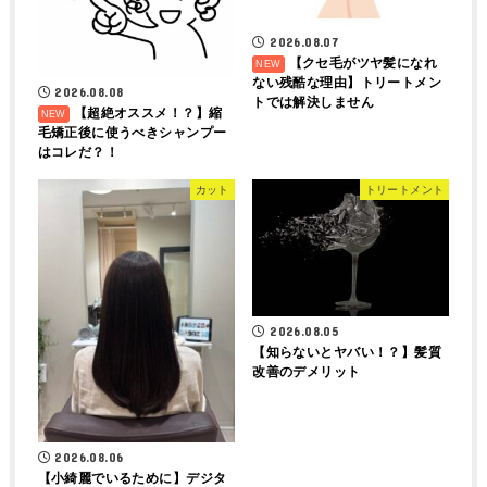
2026.08.07
【クセ毛がツヤ髪になれ
ない残酷な理由】トリートメン
2026.08.08
トでは解決しません
【超絶オススメ！？】縮
毛矯正後に使うべきシャンプー
はコレだ？！
カット
トリートメント
2026.08.05
【知らないとヤバい！？】髪質
改善のデメリット
2026.08.06
【小綺麗でいるために】デジタ