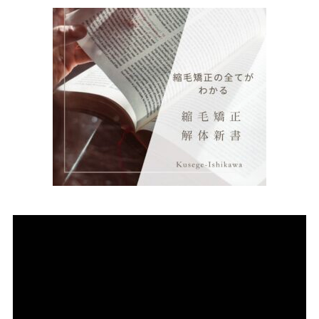
動
画
プ
レ
ー