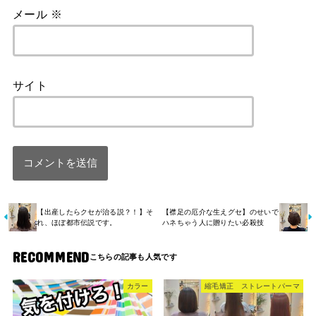
メール
※
サイト
【出産したらクセが治る説？！】そ
【襟足の厄介な生えグセ】のせいで
れ、ほぼ都市伝説です。
ハネちゃう人に贈りたい必殺技
RECOMMEND
カラー
縮毛矯正 ストレートパーマ