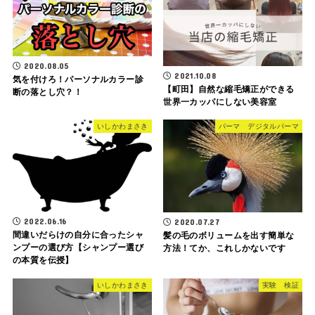
2020.08.05
2021.10.08
気を付けろ！パーソナルカラー診
【町田】自然な縮毛矯正ができる
断の落とし穴？！
世界一カッパにしない美容室
いしかわまさき
パーマ デジタルパーマ
2022.06.16
2020.07.27
間違いだらけの自分に合ったシャ
髪の毛のボリュームを出す簡単な
ンプーの選び方【シャンプー選び
方法！てか、これしかないです
の本質を伝授】
いしかわまさき
実験 検証