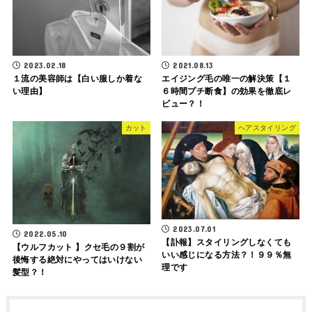
2023.02.18
2021.08.13
１流の美容師は【白い服しか着な
エイジング毛の唯一の解決策【１
い理由】
６時間プチ断食】の効果を徹底レ
ビュー？！
カット
ヘアスタイリング
2023.07.01
2022.05.10
【訃報】スタイリングしなくても
【ウルフカット 】クセ毛の９割が
いい感じになる方法？！９９％無
後悔する絶対にやってはいけない
理です
髪型？！