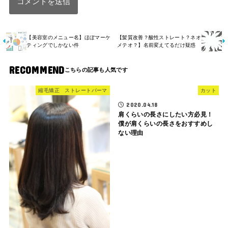
【美容室のメニュー名】ほぼマーケ
【髪質改善？酸性ストレート？ネオ
ティングでしかない件
メテオ？】名前変えてるだけ疑惑
RECOMMEND
縮毛矯正 ストレートパーマ
カット
2020.04.18
肩くらいの長さにしたい方必見！
僕が肩くらいの長さをおすすめし
ない理由