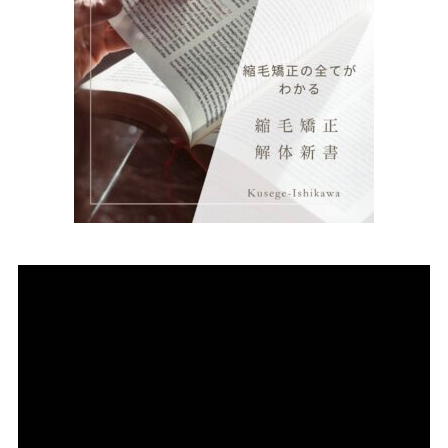
動
画
プ
レ
ー
ヤ