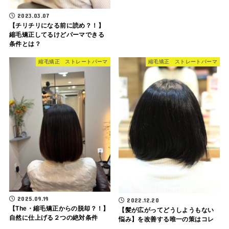
2023.03.07
【チリチリになる前に読め？！】
縮毛矯正してるけどパーマできる
条件とは？
縮毛矯正 ストレートパーマ
縮毛矯正 ストレートパーマ
2025.09.19
2022.12.20
【The・縮毛矯正からの脱却？！】
【髪が広がってどうしようもない
自然に仕上げる２つの絶対条件
悩み】を改善する唯一の策はコレ