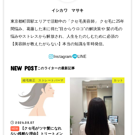
イシカワ マサキ
東京都町田駅エリアで活動中の「クセ毛美容師」 クセ毛に25年
間悩み、葛藤した末に得た”目からウロコ”の解決策や 髪の毛の
悩みやストレスから解放され、人生をたのしむために必須の
【美容師が教えたがらない】本当の知識を常時発信。
NEW POST
縮毛矯正 ストレートパーマ
カット
2026.08.07
【クセ毛がツヤ髪になれ
ない残酷な理由】トリートメン