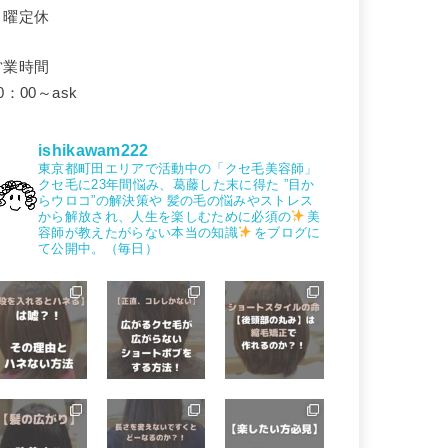
月曜定休
営業時間
0：00～ask
ishikawam222
東京都町田エリアで活動中の「クセ毛美容師」
クセ毛に23年間悩み、葛藤した末に得た
”目か
らウロコ”の解決策や
髪の毛の悩みやストレス
から解放され、人生を楽しむために必須の
美
容師が教えたがらない本当の知識
をブログに
て公開中。（毎日）