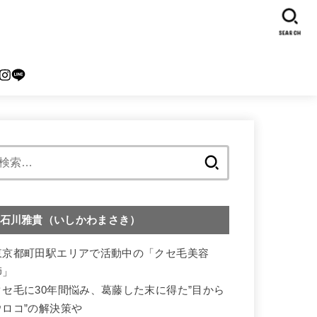
SEARCH
検
索:
石川雅貴（いしかわまさき）
東京都町田駅エリアで活動中の「クセ毛美容
師」
クセ毛に30年間悩み、葛藤した末に得た”目から
ウロコ”の解決策や