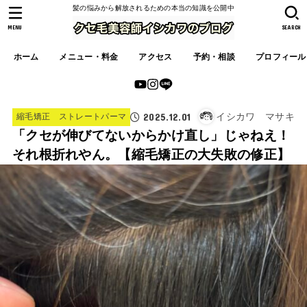
髪の悩みから解放されるための本当の知識を公開中
MENU
SEARCH
ホーム
メニュー・料金
アクセス
予約・相談
プロフィール
2025.12.01
イシカワ マサキ
縮毛矯正 ストレートパーマ
「クセが伸びてないからかけ直し」じゃねえ！
それ根折れやん。【縮毛矯正の大失敗の修正】