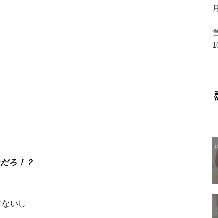
1
ーだろ！？
てないし