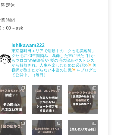
月曜定休
営業時間
0：00～ask
ishikawam222
東京都町田エリアで活動中の「クセ毛美容師」
クセ毛に23年間悩み、葛藤した末に得た
”目か
らウロコ”の解決策や
髪の毛の悩みやストレス
から解放され、人生を楽しむために必須の
美
容師が教えたがらない本当の知識
をブログに
て公開中。（毎日）