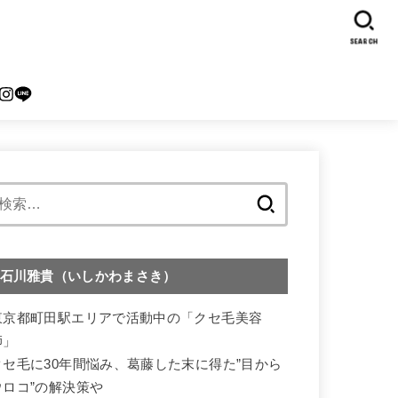
SEARCH
検
索:
石川雅貴（いしかわまさき）
東京都町田駅エリアで活動中の「クセ毛美容
師」
クセ毛に30年間悩み、葛藤した末に得た”目から
ウロコ”の解決策や