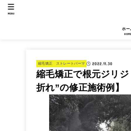
MENU
ホー
HOM
2022.11.30
縮毛矯正 ストレートパーマ
縮毛矯正で根元ジリジ
折れ”の修正施術例】