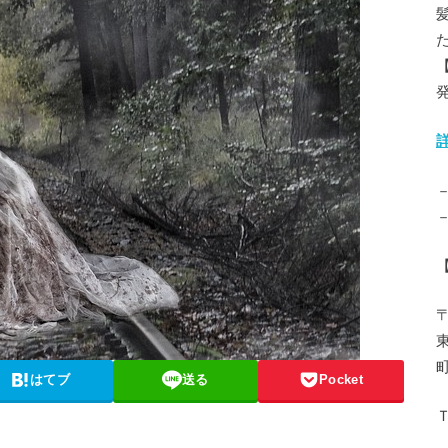
〒
はてブ
送る
Pocket
Ｔ