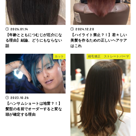
2026.01.14
2024.12.20
【年齢とともにつむじが厄介にな
【ハイライト禁止？！】若々しい
る理由】結論、どうにもならない
美髪を作るための正しいヘアケア
話
はこれ
カット
縮毛矯正 ストレートパーマ
2023.10.26
【ハンサムショートは地雷？！】
髪型の名前でオーダーすると変な
頭が確定する理由