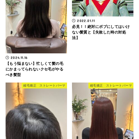
2022.01.11
必見！！絶対にボブにしてはいけ
ない髪質と【失敗した時の対処
法】
2024.11.16
【もう悩まない】忙しくて髪の毛
にかまってられないクセ毛がやる
べき髪型
縮毛矯正 ストレートパーマ
縮毛矯正 ストレートパーマ