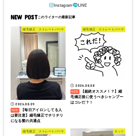
NEW POST
縮毛矯正 ストレートパーマ
縮毛矯正 ストレートパーマ
2026.08.08
【超絶オススメ！？】縮
毛矯正後に使うべきシャンプー
はコレだ？！
2026.08.09
【毎日アイロンしてる人
は要注意】縮毛矯正でチリチリ
になる髪の共通点
縮毛矯正 ストレートパーマ
カット