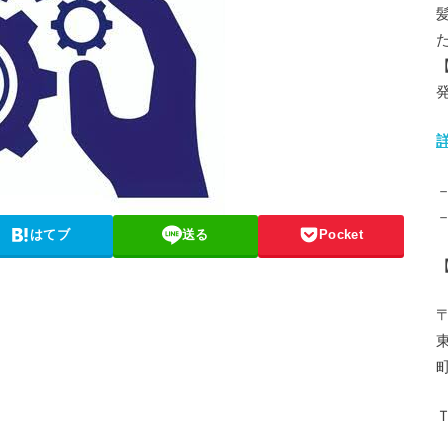
はてブ
送る
Pocket
〒
Ｔ