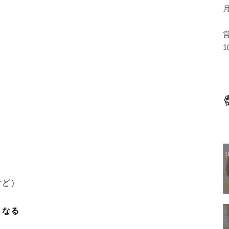
1
けど）
くなる