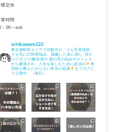
月曜定休
営業時間
0：00～ask
ishikawam222
東京都町田エリアで活動中の「クセ毛美容師」
クセ毛に23年間悩み、葛藤した末に得た
”目か
らウロコ”の解決策や
髪の毛の悩みやストレス
から解放され、人生を楽しむために必須の
美
容師が教えたがらない本当の知識
をブログに
て公開中。（毎日）