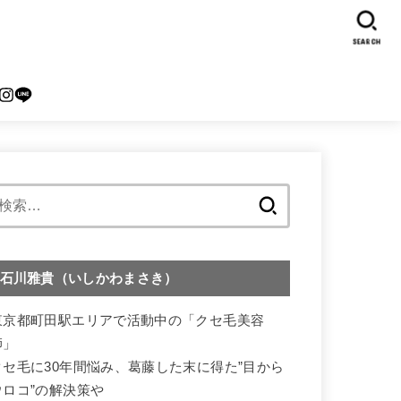
SEARCH
検
索:
石川雅貴（いしかわまさき）
東京都町田駅エリアで活動中の「クセ毛美容
師」
クセ毛に30年間悩み、葛藤した末に得た”目から
ウロコ”の解決策や