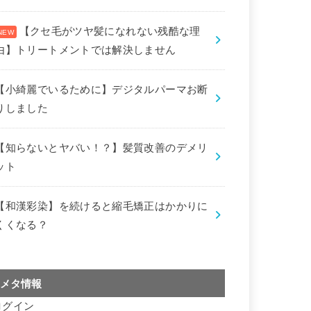
【クセ毛がツヤ髪になれない残酷な理
由】トリートメントでは解決しません
【小綺麗でいるために】デジタルパーマお断
りしました
【知らないとヤバい！？】髪質改善のデメリ
ット
【和漢彩染】を続けると縮毛矯正はかかりに
くくなる？
メタ情報
ログイン