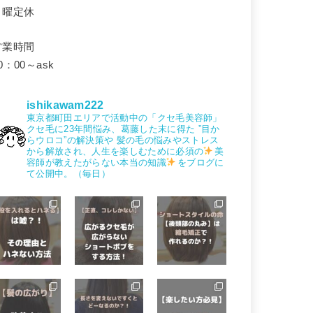
月曜定休
営業時間
0：00～ask
ishikawam222
東京都町田エリアで活動中の「クセ毛美容師」
クセ毛に23年間悩み、葛藤した末に得た
”目か
らウロコ”の解決策や
髪の毛の悩みやストレス
から解放され、人生を楽しむために必須の
美
容師が教えたがらない本当の知識
をブログに
て公開中。（毎日）