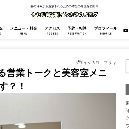
髪の悩みから解放されるための本当の知識を公開中
ム
メニュー・料金
アクセス
予約・相談
プロフィール
E
MENU
ACCESS
RESERVATION
PROFILE
イシカワ マサキ
る営業トークと美容室メニ
す？！