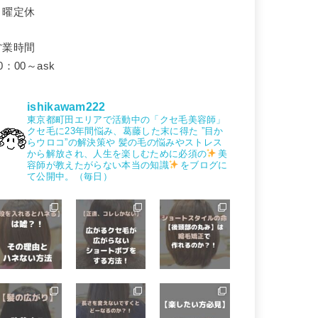
月曜定休
営業時間
0：00～ask
ishikawam222
東京都町田エリアで活動中の「クセ毛美容師」
クセ毛に23年間悩み、葛藤した末に得た
”目か
らウロコ”の解決策や
髪の毛の悩みやストレス
から解放され、人生を楽しむために必須の
美
容師が教えたがらない本当の知識
をブログに
て公開中。（毎日）