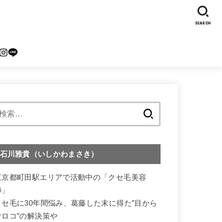
SEARCH
検
索:
石川雅貴（いしかわまさき）
東京都町田駅エリアで活動中の「クセ毛美容
師」
クセ毛に30年間悩み、葛藤した末に得た”目から
ウロコ”の解決策や