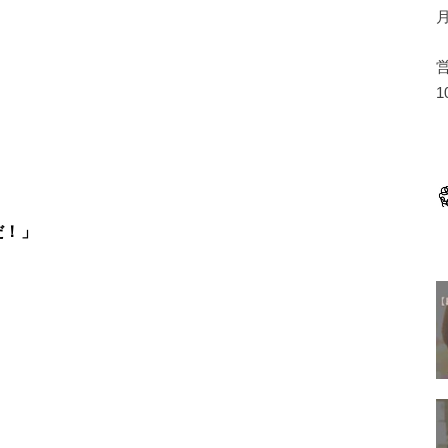
1
だ！」
w