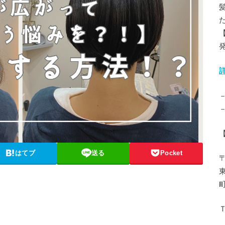
はてブ
送る
Pocket
〒
Ｔ