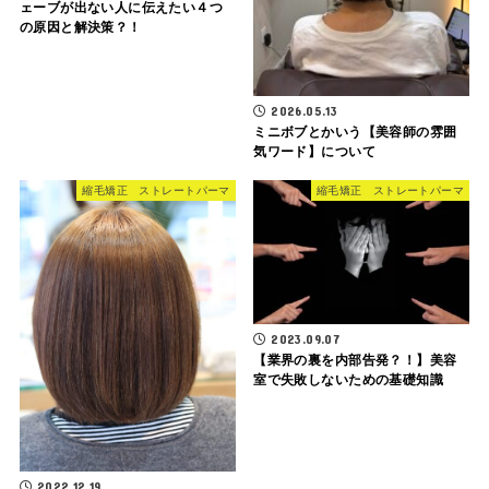
ェーブが出ない人に伝えたい４つ
の原因と解決策？！
2026.05.13
ミニボブとかいう【美容師の雰囲
気ワード】について
縮毛矯正 ストレートパーマ
縮毛矯正 ストレートパーマ
2023.09.07
【業界の裏を内部告発？！】美容
室で失敗しないための基礎知識
2022.12.19