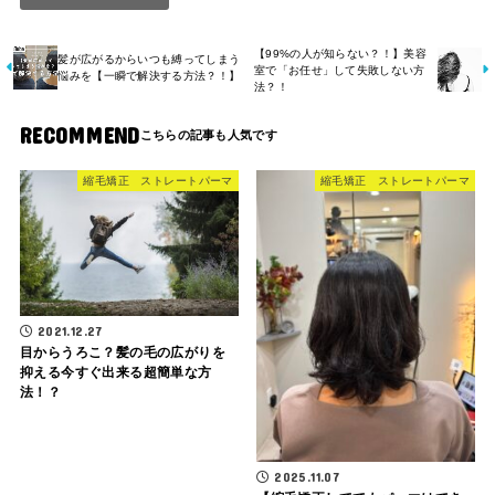
【99%の人が知らない？！】美容
髪が広がるからいつも縛ってしまう
室で「お任せ」して失敗しない方
悩みを【一瞬で解決する方法？！】
法？！
RECOMMEND
縮毛矯正 ストレートパーマ
縮毛矯正 ストレートパーマ
2021.12.27
目からうろこ？髪の毛の広がりを
抑える今すぐ出来る超簡単な方
法！？
2025.11.07