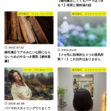
【縮毛矯正しててもパーマはでき
る？】現実と期待値の話
縮毛矯正 ストレートパーマ
縮毛矯正 ストレートパーマ
2023.07.03
2024.06.10
縮毛矯正でアホみたいな頭になら
【クセ毛に効果的な３つの湿気対
ないためのやるべき髪型【解体新
策？！】これ以外はありません
書】
パーマ デジタルパーマ
縮毛矯正 ストレートパーマ
2020.05.08
パーマのスタイリングでうまくウ