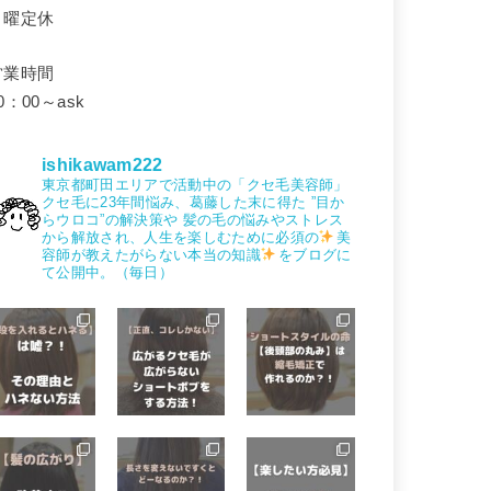
月曜定休
営業時間
0：00～ask
ishikawam222
東京都町田エリアで活動中の「クセ毛美容師」
クセ毛に23年間悩み、葛藤した末に得た
”目か
らウロコ”の解決策や
髪の毛の悩みやストレス
から解放され、人生を楽しむために必須の
美
容師が教えたがらない本当の知識
をブログに
て公開中。（毎日）