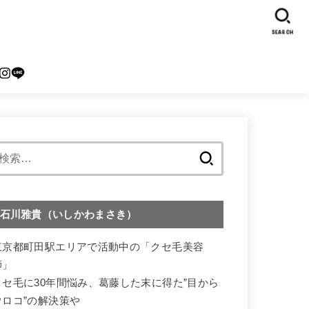
SEARCH
検
索:
石川雅貴（いしかわまさき）
東京都町田駅エリアで活動中の「クセ毛美容
師」
クセ毛に30年間悩み、葛藤した末に得た”目から
ウロコ”の解決策や