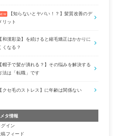
【知らないとヤバい！？】髪質改善のデ
メリット
【和漢彩染】を続けると縮毛矯正はかかりに
くくなる？
【帽子で髪が潰れる？】その悩みを解決する
方法は「転職」です
【クセ毛のストレス】に年齢は関係ない
メタ情報
ログイン
投稿フィード