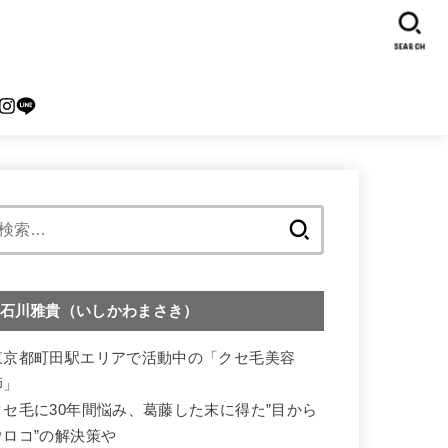
SEARCH
検
索:
石川雅貴（いしかわまさき）
東京都町田駅エリアで活動中の「クセ毛美容
師」
クセ毛に30年間悩み、葛藤した末に得た”目から
ウロコ”の解決策や