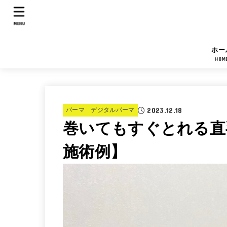
MENU
ホー
HOM
2023.12.18
パーマ デジタルパーマ
巻いてもすぐとれる直
施術例】