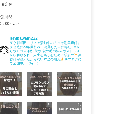
月曜定休
営業時間
0：00～ask
ishikawam222
東京都町田エリアで活動中の「クセ毛美容師」
クセ毛に23年間悩み、葛藤した末に得た
”目か
らウロコ”の解決策や
髪の毛の悩みやストレス
から解放され、人生を楽しむために必須の
美
容師が教えたがらない本当の知識
をブログに
て公開中。（毎日）