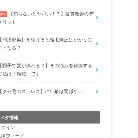
【知らないとヤバい！？】髪質改善のデ
メリット
【和漢彩染】を続けると縮毛矯正はかかりに
くくなる？
【帽子で髪が潰れる？】その悩みを解決する
方法は「転職」です
【クセ毛のストレス】に年齢は関係ない
メタ情報
ログイン
投稿フィード