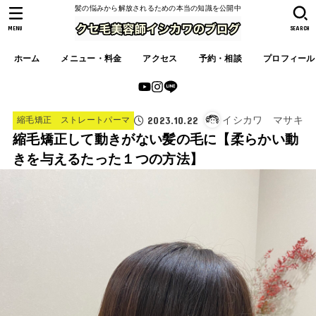
髪の悩みから解放されるための本当の知識を公開中
MENU
SEARCH
ホーム
メニュー・料金
アクセス
予約・相談
プロフィール
2023.10.22
イシカワ マサキ
縮毛矯正 ストレートパーマ
縮毛矯正して動きがない髪の毛に【柔らかい動
きを与えるたった１つの方法】