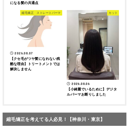
になる髪の共通点
縮毛矯正 ストレートパーマ
カット
2026.08.07
【クセ毛がツヤ髪になれない残
酷な理由】トリートメントでは
解決しません
2026.08.06
【小綺麗でいるために】デジタ
ルパーマお断りしました
縮毛矯正を考えてる人必見！【神奈川・東京】