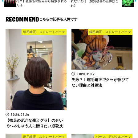
れ？】色落ちの悩みから解放される
れないわけ【髪質改善の正体はこ
方法
れ】
RECOMMEND
縮毛矯正 ストレートパーマ
縮毛矯正 ストレートパーマ
2020.11.07
失敗？！縮毛矯正でクセが伸びて
ない理由と対処法
2026.02.16
【襟足の厄介な生えグセ】のせい
でハネちゃう人に贈りたい必殺技
縮毛矯正 ストレートパーマ
パーマ デジタルパーマ