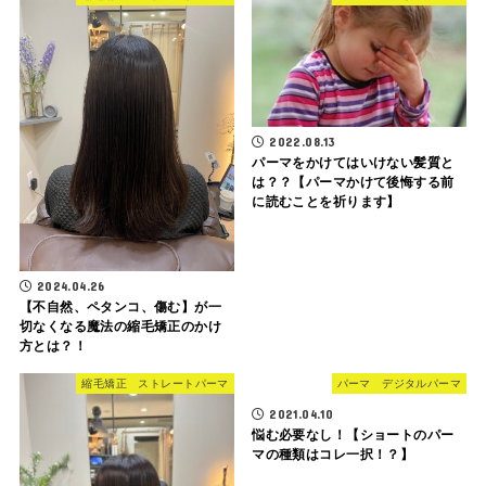
2022.08.13
パーマをかけてはいけない髪質と
は？？【パーマかけて後悔する前
に読むことを祈ります】
2024.04.26
【不自然、ペタンコ、傷む】が一
切なくなる魔法の縮毛矯正のかけ
方とは？！
縮毛矯正 ストレートパーマ
パーマ デジタルパーマ
2021.04.10
悩む必要なし！【ショートのパー
マの種類はコレ一択！？】