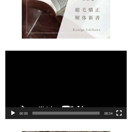
動
画
プ
レ
ー
ヤ
ー
00:00
08:34