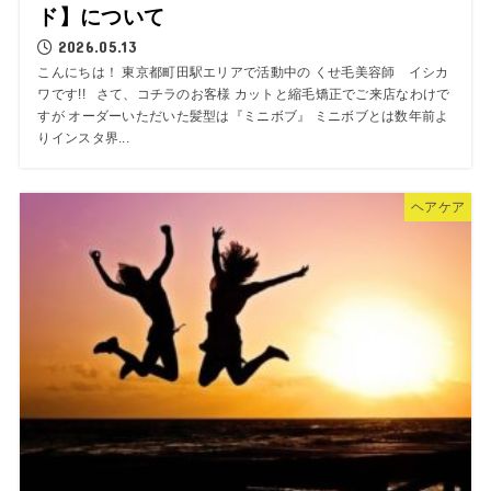
ド】について
2026.05.13
こんにちは！ 東京都町田駅エリアで活動中の くせ毛美容師 イシカ
ワです!! さて、コチラのお客様 カットと縮毛矯正でご来店なわけで
すが オーダーいただいた髪型は『ミニボブ』 ミニボブとは数年前よ
りインスタ界...
ヘアケア