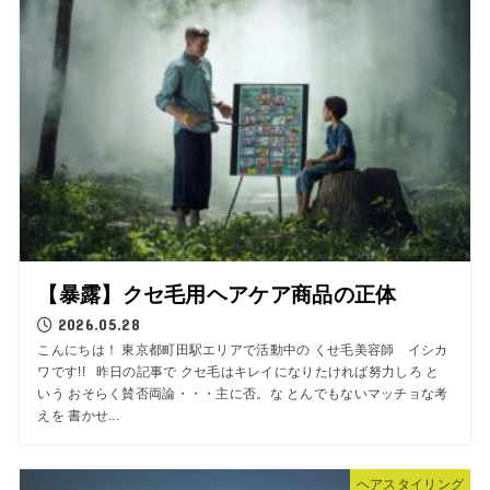
【暴露】クセ毛用ヘアケア商品の正体
2026.05.28
こんにちは！ 東京都町田駅エリアで活動中の くせ毛美容師 イシカ
ワです!! 昨日の記事で クセ毛はキレイになりたければ努力しろ と
いう おそらく賛否両論・・・主に否。な とんでもないマッチョな考
えを 書かせ...
ヘアスタイリング