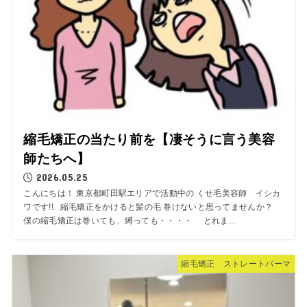
縮毛矯正の当たり前を【凄そうに言う美容
師たちへ】
2026.05.25
こんにちは！ 東京都町田駅エリアで活動中の くせ毛美容師 イシカ
ワです!! 縮毛矯正をかけると髪の毛 巻けないと思ってませんか？
僕の縮毛矯正は巻いても、縛っても・・・・ とれま...
縮毛矯正 ストレートパーマ