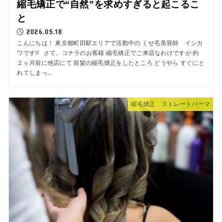
縮毛矯正で“自然”を求めすぎると起こるこ
と
2026.05.18
こんにちは！ 東京都町田駅エリアで活動中の くせ毛美容師 イシカ
ワです!! さて、コチラのお客様 縮毛矯正でご来店なわけですが 約
２ヶ月前に他店にて 前髪の縮毛矯正をしたところ どうやら すぐにと
れてしまっ...
縮毛矯正 ストレートパーマ