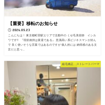
【重要】移転のお知らせ
2026.05.23
こんにちは！ 東京都町田駅エリアで活動中の くせ毛美容師 イシカ
ワです!! 『現状維持は衰退である』 意識高い系ビジネスマンが好ん
で 良く使いそうな言葉ではあるのですが 個人的には 納得感のある文
言だと思っ...
縮毛矯正 ストレートパーマ