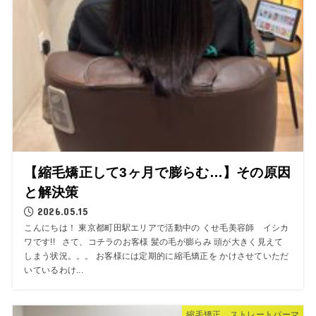
【縮毛矯正して3ヶ月で膨らむ…】その原因
と解決策
2026.05.15
こんにちは！ 東京都町田駅エリアで活動中の くせ毛美容師 イシカ
ワです!! さて、コチラのお客様 髪の毛が膨らみ 頭が大きく見えて
しまう状況。。。 お客様には定期的に縮毛矯正を かけさせていただ
いているわけ...
縮毛矯正 ストレートパーマ