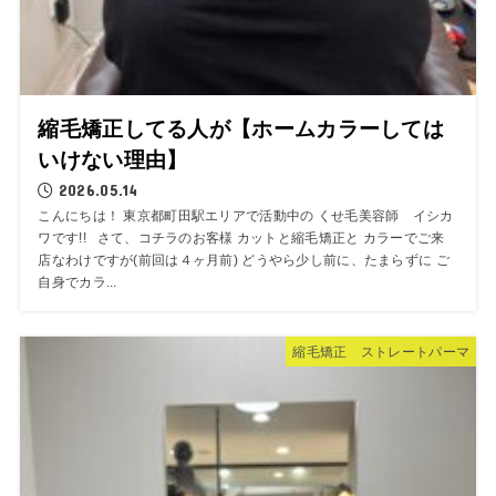
縮毛矯正してる人が【ホームカラーしては
いけない理由】
2026.05.14
こんにちは！ 東京都町田駅エリアで活動中の くせ毛美容師 イシカ
ワです!! さて、コチラのお客様 カットと縮毛矯正と カラーでご来
店なわけですが(前回は４ヶ月前) どうやら少し前に、たまらずに ご
自身でカラ...
縮毛矯正 ストレートパーマ