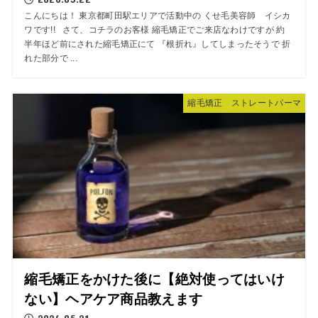
こんにちは！ 東京都町田駅エリアで活動中の くせ毛美容師 イシカ
ワです!! さて、コチラのお客様 縮毛矯正でご来店なわけですが 約
半年ほど前にされた縮毛矯正にて 『根折れ』してしまったそうで 折
れた部分で ...
縮毛矯正 ストレートパーマ
縮毛矯正をかけた後に【絶対使ってはいけ
ない】ヘアケア商品教えます