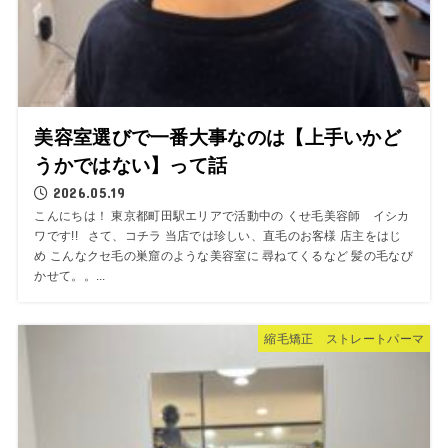
美容室選びで一番大事なのは【上手いかど
うかではない】って話
2026.05.19
こんにちは！ 東京都町田駅エリアで活動中の くせ毛美容師 イシカ
ワです!! さて、コチラ 当店では珍しい、直毛のお客様 店主をはじ
め こんなクセ毛の巣窟のような美容室に 尋ねてくるなど 髪の毛なび
かせて。。...
縮毛矯正 ストレートパーマ