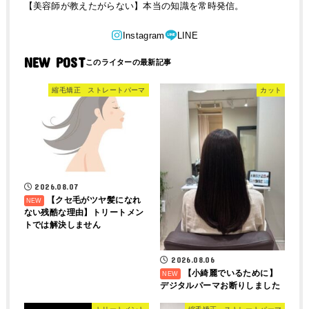
【美容師が教えたがらない】本当の知識を常時発信。
NEW POST
縮毛矯正 ストレートパーマ
カット
2026.08.07
【クセ毛がツヤ髪になれ
ない残酷な理由】トリートメン
トでは解決しません
2026.08.06
【小綺麗でいるために】
デジタルパーマお断りしました