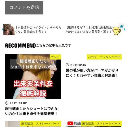
【白髪ぼかしハイライト】をやりた
【後悔するぞ？！】絶対に縮毛矯正
くない美容師の本音？！
をかけてはいけない美容室４選？！
RECOMMEND
カット
パーマ デジタルパーマ
2019.12.16
髪の毛が細い方がパーマがかかり
にくくとれやすい理由と解決策！
2023.01.02
縮毛矯正したらショートはできな
いのか？出来る条件を徹底解説！
縮毛矯正 ストレートパーマ
縮毛矯正 ストレートパーマ