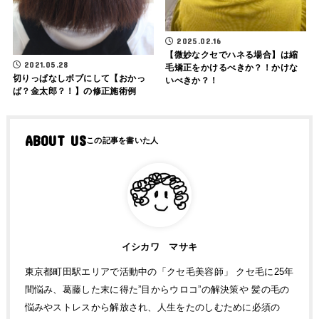
2025.02.16
【微妙なクセでハネる場合】は縮
2021.05.28
毛矯正をかけるべきか？！かけな
切りっぱなしボブにして【おかっ
いべきか？！
ぱ？金太郎？！】の修正施術例
ABOUT US
イシカワ マサキ
東京都町田駅エリアで活動中の「クセ毛美容師」 クセ毛に25年
間悩み、葛藤した末に得た”目からウロコ”の解決策や 髪の毛の
悩みやストレスから解放され、人生をたのしむために必須の