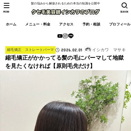
髪の悩みから解放されるための本当の知識を公開中
MENU
SEARCH
ホーム
メニュー・料金
アクセス
予約・相談
プロフィール
2026.02.01
イシカワ マサキ
縮毛矯正 ストレートパーマ
縮毛矯正がかかってる髪の毛にパーマして地獄
を見たくなければ【原則毛先だけ】