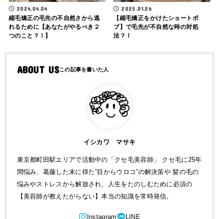
2024.04.04
2025.01.26
縮毛矯正の毛先の不自然さから逃
【縮毛矯正をかけたショートボ
れるために【あなたがやるべき２
ブ】で毛先が不自然な時の対処
つのこと？！】
法？！
ABOUT US
イシカワ マサキ
東京都町田駅エリアで活動中の「クセ毛美容師」 クセ毛に25年
間悩み、葛藤した末に得た”目からウロコ”の解決策や 髪の毛の
悩みやストレスから解放され、人生をたのしむために必須の
【美容師が教えたがらない】本当の知識を常時発信。