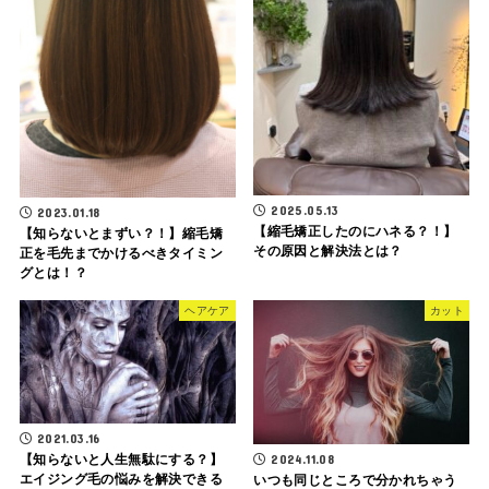
2025.05.13
2023.01.18
【縮毛矯正したのにハネる？！】
【知らないとまずい？！】縮毛矯
その原因と解決法とは？
正を毛先までかけるべきタイミン
グとは！？
ヘアケア
カット
2021.03.16
【知らないと人生無駄にする？】
2024.11.08
エイジング毛の悩みを解決できる
いつも同じところで分かれちゃう