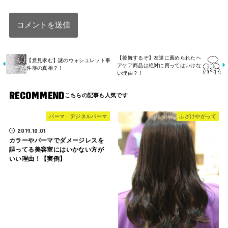
【後悔するぞ】友達に薦められたヘ
【意見求む】謎のウォシュレット事
アケア商品は絶対に買ってはいけな
件簿の真相？！
い理由？！
RECOMMEND
パーマ デジタルパーマ
ふざけやがって
2019.10.01
カラーやパーマでダメージレスを
謳ってる美容室にはいかない方が
いい理由！【実例】