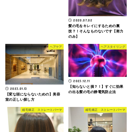
2020.07.02
髪の毛をキレイにするための裏
技？！そんなものないです【努力
のみ】
ヘアケア
ヘアスタイリング
2023.12.11
【知らないと損？！】すぐに効果
2023.01.13
の出る髪の毛の静電気防止法
【変な頭にならないための】美容
室の正しい探し方
縮毛矯正 ストレートパーマ
縮毛矯正 ストレートパーマ