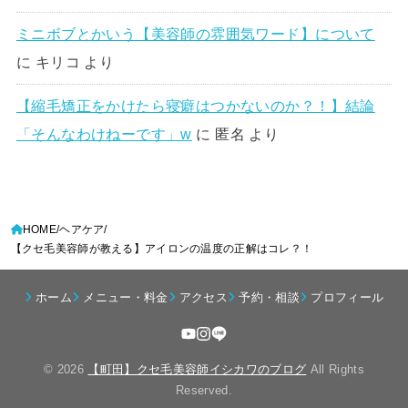
ミニボブとかいう【美容師の雰囲気ワード】について
に
キリコ
より
【縮毛矯正をかけたら寝癖はつかないのか？！】結論
「そんなわけねーです」w
に
匿名
より
HOME
ヘアケア
【クセ毛美容師が教える】アイロンの温度の正解はコレ？！
ホーム
メニュー・料金
アクセス
予約・相談
プロフィール
© 2026
【町田】クセ毛美容師イシカワのブログ
All Rights
Reserved.