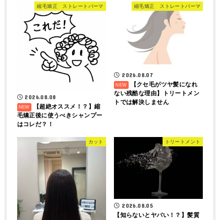
縮毛矯正 ストレートパーマ
縮毛矯正 ストレートパーマ
2026.08.07
【クセ毛がツヤ髪になれ
ない残酷な理由】トリートメン
2026.08.08
トでは解決しません
【超絶オススメ！？】縮
毛矯正後に使うべきシャンプー
はコレだ？！
カット
トリートメント
2026.08.05
【知らないとヤバい！？】髪質