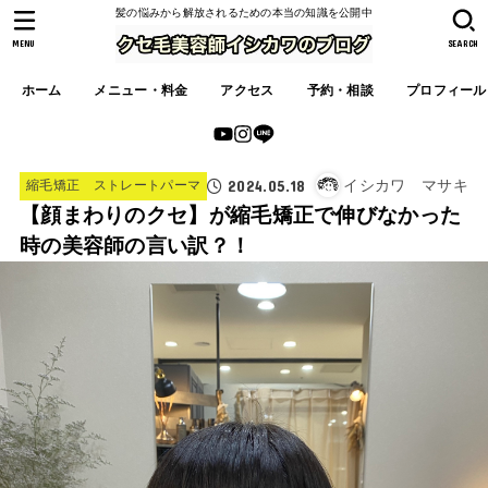
髪の悩みから解放されるための本当の知識を公開中
MENU
SEARCH
ホーム
メニュー・料金
アクセス
予約・相談
プロフィール
2024.05.18
イシカワ マサキ
縮毛矯正 ストレートパーマ
【顔まわりのクセ】が縮毛矯正で伸びなかった
時の美容師の言い訳？！