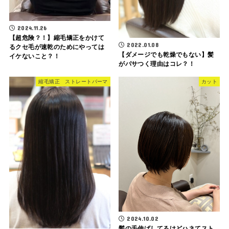
2024.11.26
【超危険？！】縮毛矯正をかけて
2022.01.08
るクセ毛が速乾のためにやっては
【ダメージでも乾燥でもない】髪
イケないこと？！
がパサつく理由はコレ？！
縮毛矯正 ストレートパーマ
カット
2024.10.02
髪の毛伸ばしてるけどハネてスト