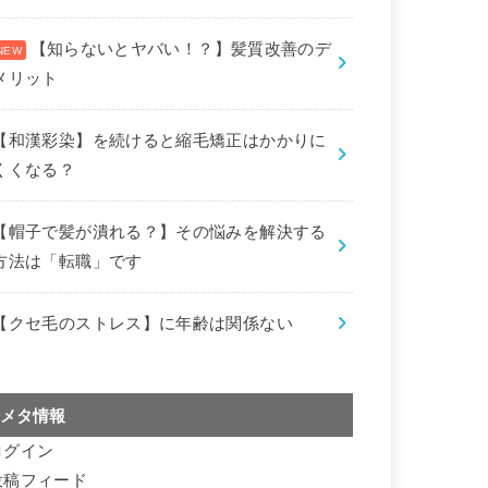
【知らないとヤバい！？】髪質改善のデ
メリット
【和漢彩染】を続けると縮毛矯正はかかりに
くくなる？
【帽子で髪が潰れる？】その悩みを解決する
方法は「転職」です
【クセ毛のストレス】に年齢は関係ない
メタ情報
ログイン
投稿フィード