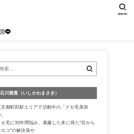
SEARCH
検
索:
石川雅貴（いしかわまさき）
東京都町田駅エリアで活動中の「クセ毛美容
師」
クセ毛に30年間悩み、葛藤した末に得た”目から
ウロコ”の解決策や