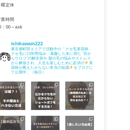
月曜定休
営業時間
0：00～ask
ishikawam222
東京都町田エリアで活動中の「クセ毛美容師」
クセ毛に23年間悩み、葛藤した末に得た
”目か
らウロコ”の解決策や
髪の毛の悩みやストレス
から解放され、人生を楽しむために必須の
美
容師が教えたがらない本当の知識
をブログに
て公開中。（毎日）