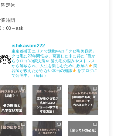
月曜定休
営業時間
0：00～ask
ishikawam222
東京都町田エリアで活動中の「クセ毛美容師」
クセ毛に23年間悩み、葛藤した末に得た
”目か
らウロコ”の解決策や
髪の毛の悩みやストレス
から解放され、人生を楽しむために必須の
美
容師が教えたがらない本当の知識
をブログに
て公開中。（毎日）