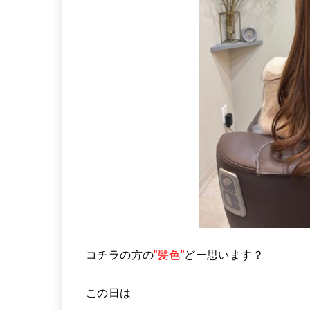
コチラの方の
”髪色”
どー思います？
この日は