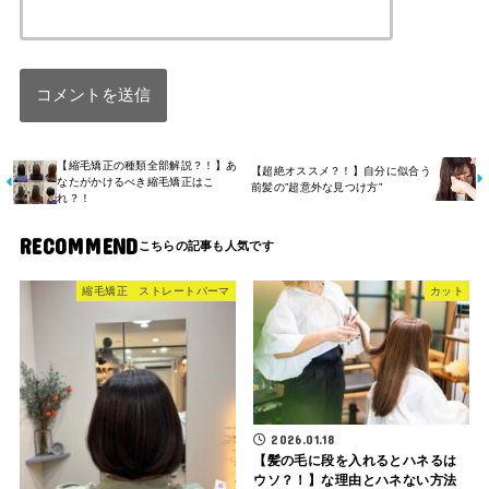
【縮毛矯正の種類全部解説？！】あ
【超絶オススメ？！】自分に似合う
なたがかけるべき縮毛矯正はこ
前髪の”超意外な見つけ方”
れ？！
RECOMMEND
縮毛矯正 ストレートパーマ
カット
2026.01.18
【髪の毛に段を入れるとハネるは
ウソ？！】な理由とハネない方法