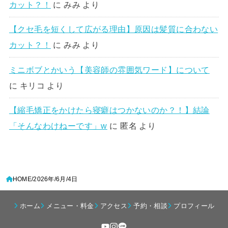
カット？！
に
みみ
より
【クセ毛を短くして広がる理由】原因は髪質に合わない
カット？！
に
みみ
より
ミニボブとかいう【美容師の雰囲気ワード】について
に
キリコ
より
【縮毛矯正をかけたら寝癖はつかないのか？！】結論
「そんなわけねーです」w
に
匿名
より
HOME
2026年
6月
4日
ホーム
メニュー・料金
アクセス
予約・相談
プロフィール