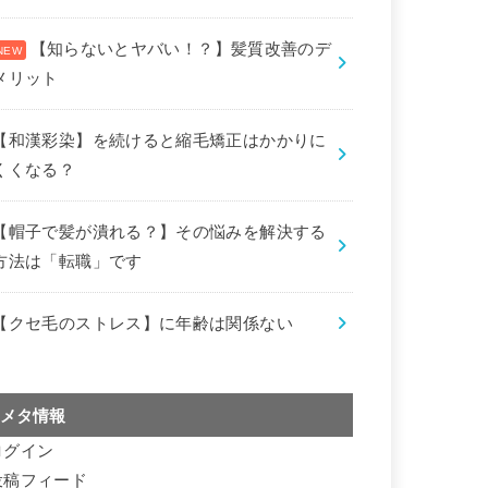
【知らないとヤバい！？】髪質改善のデ
メリット
【和漢彩染】を続けると縮毛矯正はかかりに
くくなる？
【帽子で髪が潰れる？】その悩みを解決する
方法は「転職」です
【クセ毛のストレス】に年齢は関係ない
メタ情報
ログイン
投稿フィード