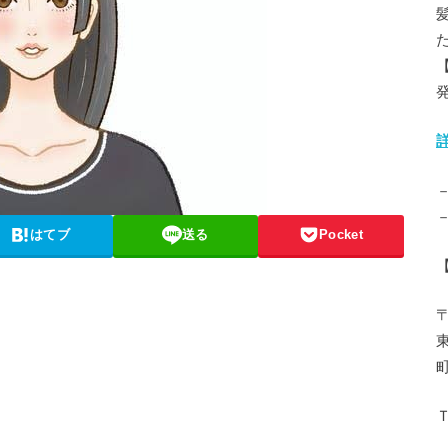
はてブ
送る
Pocket
〒
Ｔ