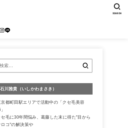
SEARCH
検
索:
石川雅貴（いしかわまさき）
東京都町田駅エリアで活動中の「クセ毛美容
師」
クセ毛に30年間悩み、葛藤した末に得た”目から
ウロコ”の解決策や