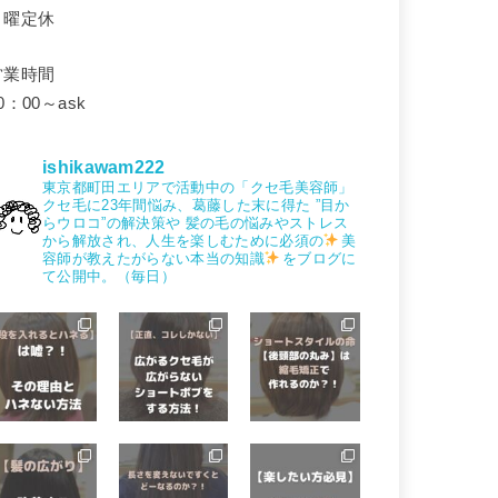
月曜定休
営業時間
0：00～ask
ishikawam222
東京都町田エリアで活動中の「クセ毛美容師」
クセ毛に23年間悩み、葛藤した末に得た
”目か
らウロコ”の解決策や
髪の毛の悩みやストレス
から解放され、人生を楽しむために必須の
美
容師が教えたがらない本当の知識
をブログに
て公開中。（毎日）