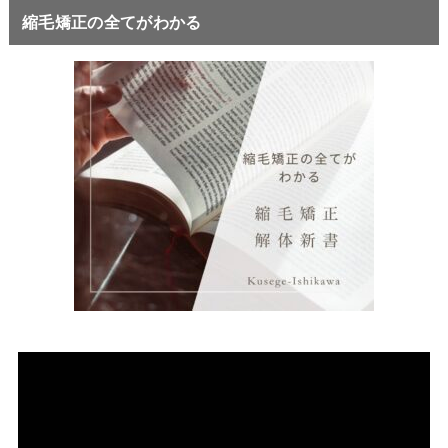
縮毛矯正の全てがわかる
動
画
プ