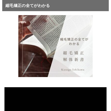
縮毛矯正の全てがわかる
動
画
プ