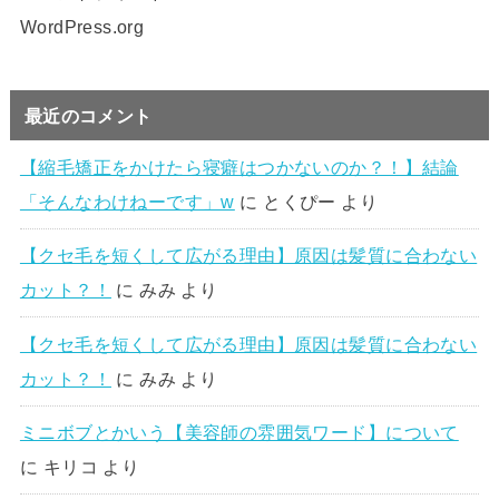
WordPress.org
最近のコメント
【縮毛矯正をかけたら寝癖はつかないのか？！】結論
「そんなわけねーです」w
に
とくぴー
より
【クセ毛を短くして広がる理由】原因は髪質に合わない
カット？！
に
みみ
より
【クセ毛を短くして広がる理由】原因は髪質に合わない
カット？！
に
みみ
より
ミニボブとかいう【美容師の雰囲気ワード】について
に
キリコ
より