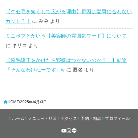
【クセ毛を短くして広がる理由】原因は髪質に合わない
カット？！
に
みみ
より
ミニボブとかいう【美容師の雰囲気ワード】について
に
キリコ
より
【縮毛矯正をかけたら寝癖はつかないのか？！】結論
「そんなわけねーです」w
に
匿名
より
HOME
2025年
4月
3日
ホーム
メニュー・料金
アクセス
予約・相談
プロフィール