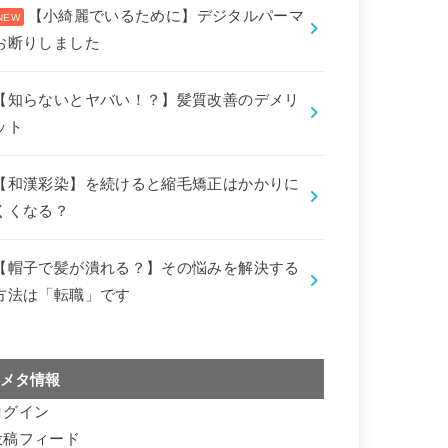
【小綺麗でいるために】デジタルパーマ
お断りしました
【知らないとヤバい！？】髪質改善のデメリ
ット
【和漢彩染】を続けると縮毛矯正はかかりに
くくなる？
【帽子で髪が潰れる？】その悩みを解決する
方法は「転職」です
メタ情報
ログイン
投稿フィード