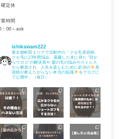
月曜定休
営業時間
0：00～ask
ishikawam222
東京都町田エリアで活動中の「クセ毛美容師」
クセ毛に23年間悩み、葛藤した末に得た
”目か
らウロコ”の解決策や
髪の毛の悩みやストレス
から解放され、人生を楽しむために必須の
美
容師が教えたがらない本当の知識
をブログに
て公開中。（毎日）