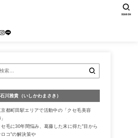
SEARCH
検
索:
石川雅貴（いしかわまさき）
東京都町田駅エリアで活動中の「クセ毛美容
師」
クセ毛に30年間悩み、葛藤した末に得た”目から
ウロコ”の解決策や