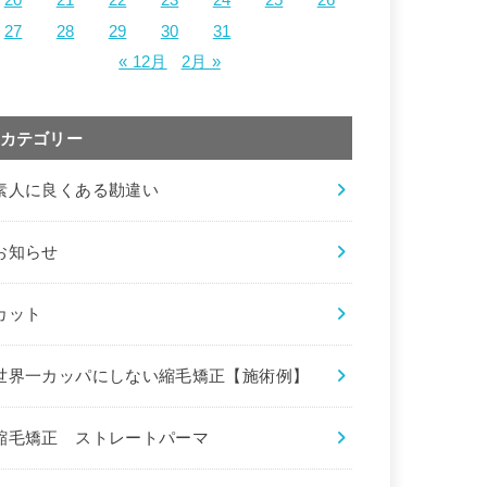
27
28
29
30
31
« 12月
2月 »
カテゴリー
素人に良くある勘違い
お知らせ
カット
世界一カッパにしない縮毛矯正【施術例】
縮毛矯正 ストレートパーマ