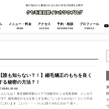
髪の悩みから解放されるための本当の知識を公開中
ム
メニュー・料金
アクセス
予約・相談
プロフィール
E
MENU
ACCESS
RESERVATION
PROFILE
【誰も知らない？！】縮毛矯正のもちを良く
する秘密の方法？！
2025.01.02
こんにちは！ 東京都町田駅エリアで活動中の くせ毛美容師 イシカワ
です!! 縮毛矯正のもちを良くする策に ”しっかりかけない” という方法
がございます こいつ・・・ついに頭イカれたのか？ 前々...